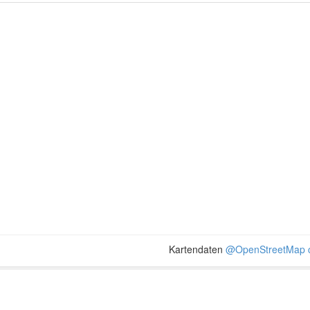
Kartendaten
@OpenStreetMap c